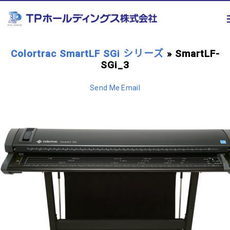
Colortrac SmartLF SGi シリーズ
» SmartLF-
SGi_3
Send Me Email