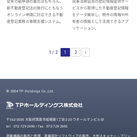
従来の紙申請の書式はもちろん、
民事法務協会の登記情報提供サー
新不動産登記法の施行にともなう
ビスから取得した不動産登記情報
オンライン申請に対応できる不動
をデータ解析し、物件の情報や所
産登記業務の事務支援システム。
有者の情報として活用できるアプ
リケーション。
1 / 2
1
2
›
© 2004 TP Holdings Co.,Ltd.
〒562-0035 大阪府箕面市船場東1丁目2-20 ウオールマンビル5F
tel : 072-729-2690 / fax : 072-729-2695
測量機器の販売と修理、測量設計ソフトウェアの販売、大判スキャナー・プリン