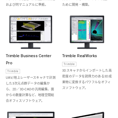
および同マニュアルに準拠。
ために開発・構築。
Trimble Business Center
Trimble RealWorks
Pro
Trimble
3Dスキャナからインポートした高
Trimble
密度のデータを説得力のある3D成
UAV/地上レーザースキャナで計測
果物に変換するパワフルなオフィ
した3次元点群データの編集か
スソフトウェア。
ら、2D／3D-CADの汎用編集、面
からの数量計算など、地理空間総
合オフィスソフトウェア。