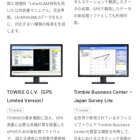
タルステーションで観測したデー
国土地理院『LidarSLAM技術を用
タの処理、GPSで観測したデータ
いた公共測量マニュアル』完全準
の後処理ソフトとしても利用可
拠。LiDAR360MLSデータをもと
能。
に、対応する11種類の帳表を生成
します。
TOWISE G.L.V.（GPS
Trimble Business Center –
Limited Version）
Japan Survey Lite
Trimble
Trimble
TOWISEの基本機能に加え、GPS
全世界で使用されているオフィス
測量に必要な各種計算を搭載した
ソフトウェア Trimble Business
GPSのための後処理ソフトウェ
Centerの豊富な機能を利用して、
ア。 国土交通省公共測量作業規程
日本におけるスタティック測量の