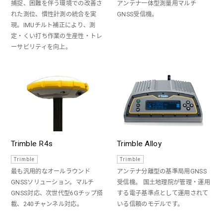
捕捉、困難を伴う環境での改善さ
アンテナ一体型測量用マルチ
れた測位、慣性計測の統合を実
GNSS受信機。
現。IMUチルト補正により、測
定・くい打ち作業の生産性・トレ
ーサビリティを向上。
Trimble R4s
Trimble Alloy
Trimble
Trimble
最も汎用的なオールラウンド
アンテナ分離型の基準局用GNSS
GNSSソリューション。マルチ
受信機。 国土地理院が管理・運用
GNSS対応、次世代型6Gチップ搭
する電子基準点として運用されて
載、240チャンネル対応。
いる信頼のモデルです。