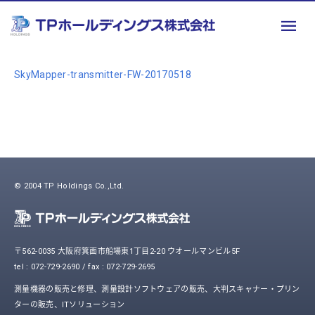
SkyMapper-transmitter-FW-20170518
© 2004 TP Holdings Co.,Ltd.
〒562-0035 大阪府箕面市船場東1丁目2-20 ウオールマンビル5F
tel : 072-729-2690 / fax : 072-729-2695
測量機器の販売と修理、測量設計ソフトウェアの販売、大判スキャナー・プリン
ターの販売、ITソリューション