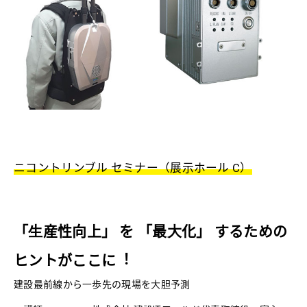
ニコントリンブル セミナー（展示ホール C）
「⽣産性向上」 を 「最⼤化」 するための
ヒントがここに︕
建設最前線から⼀歩先の現場を⼤胆予測