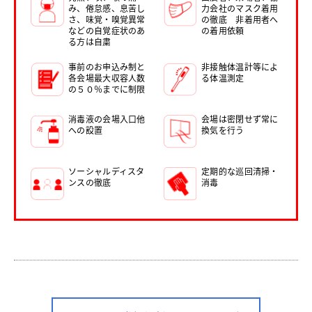
み、倦怠感、息苦し
力会社のマスク着用
さ、味覚・嗅覚異常
の徹底 非着用者へ
などの自覚症状のあ
の着用依頼
る方は自粛
事前のお申込み制と
非接触体温計等によ
各会場最大収容人数
る体温測定
の５０％までに制限
消毒液の会場入口他
会場は密閉せず常に
への設置
換気を行う
ソーシャルディスタ
定期的な巡回清掃・
ンスの徹底
消毒