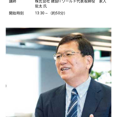
講師
株式会社 建設ITワールド代表取締役 家⼊
⿓太 ⽒
開始時刻
13:30～（約50分）