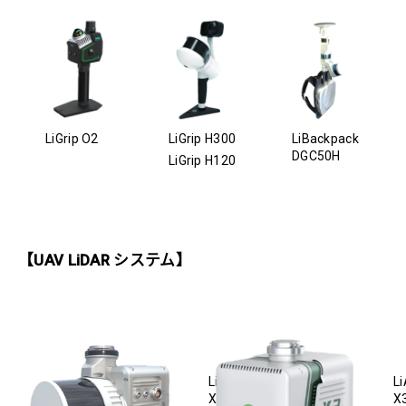
LiGrip O2
LiGrip H300
LiBackpack
DGC50H
LiGrip H120
【UAV LiDAR システム】
LiAir
Li
X3C
X