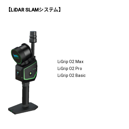
【LiDAR SLAMシステム】
LiGrip O2 Max
LiGrip O2 Pro
LiGrip O2 Basic