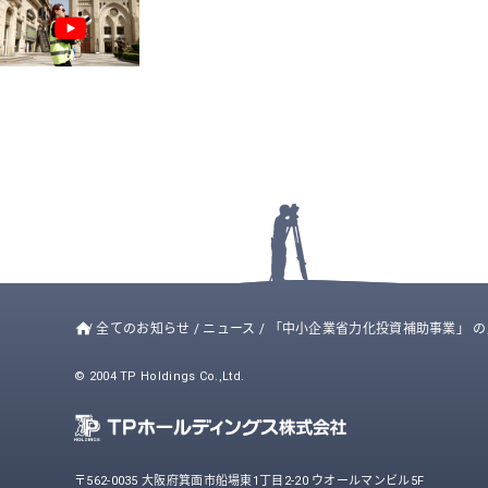
/
全てのお知らせ
/
ニュース
/
「中小企業省力化投資補助事業」 
© 2004 TP Holdings Co.,Ltd.
〒562-0035 大阪府箕面市船場東1丁目2-20 ウオールマンビル5F