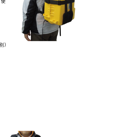
ご使
別）