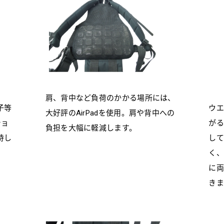
肩、背中など負荷のかかる場所には、
子等
ウエ
大好評のAirPadを使用。肩や背中への
ショ
がる
負担を大幅に軽減します。
持し
して
く、
に両
きま