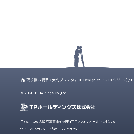
/
取り扱い製品
/
大判プリンタ
/
HP Designjet T1600 シリーズ
/
t
© 2004 TP Holdings Co.,Ltd.
〒562-0035 大阪府箕面市船場東1丁目2-20 ウオールマンビル5F
tel : 072-729-2690 / fax : 072-729-2695