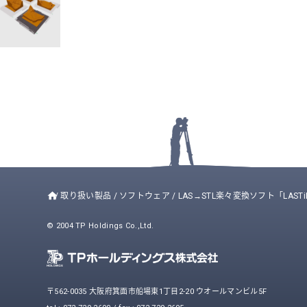
/
取り扱い製品
/
ソフトウェア
/
LAS→STL楽々変換ソフト「LASTi
© 2004 TP Holdings Co.,Ltd.
〒562-0035 大阪府箕面市船場東1丁目2-20 ウオールマンビル5F