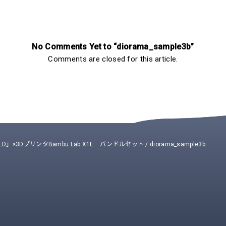
No Comments Yet to “diorama_sample3b”
Comments are closed for this article.
LD」×3DプリンタBambu Lab X1E バンドルセット
/
diorama_sample3b