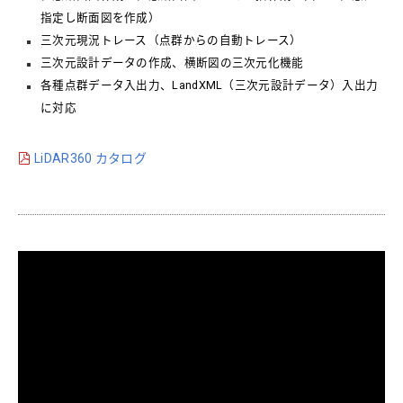
指定し断面図を作成）
三次元現況トレース（点群からの自動トレース）
三次元設計データの作成、横断図の三次元化機能
各種点群データ入出力、LandXML（三次元設計データ）入出力
に対応
LiDAR360 カタログ