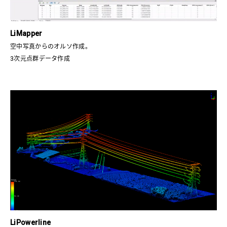
LiMapper
空中写真からのオルソ作成。
3次元点群データ作成
LiPowerline