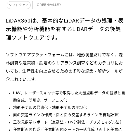
GREENVALLEY
ソフトウェア
LiDAR360は、基本的なLiDARデータの処理・表
示機能や分析機能を有するLiDARデータの後処
理ソフトウエアです。
ソフトウエアプラットフォームには、地形測量だけでなく、森
林調査や送電線・鉄塔のクリアランス調査などのカテゴリにお
いても、生産性を向上させるための多彩な編集・解析ツールが
含まれています。
UAV、レーザースキャナ等で取得した大量点群データの登録と自
動合成、間引き、サーフェス化
地形モデルの最適化・地形モデルの平坦化
面の交差ラインの作成（面と面の交差するラインを自動計算）
三次元数量レポート（点高法・TIN分割法・プリズモイダル法）
任意断面図作成／任意断面図シートの一括作成（面上を任意に