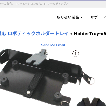
ーの販売、ITソリューションなら、TPホールディングス
取り扱い製品
サポート
対応 ロボティックホルダートレイ
» HolderTray-s6
Send Me Email