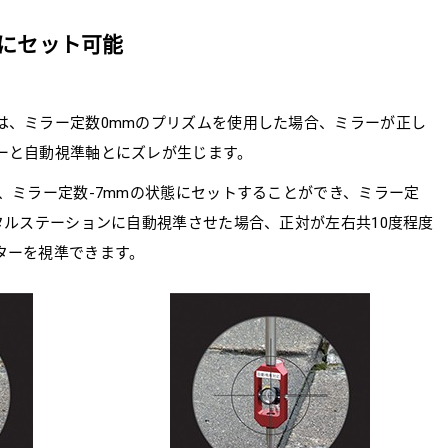
mにセット可能
は、ミラー定数0mmのプリズムを使用した場合、ミラーが正し
ーと自動視準軸とにズレが生じます。
、ミラー定数-7mmの状態にセットすることができ、ミラー定
タルステーションに自動視準させた場合、正対が左右共10度程度
ターを視準できます。