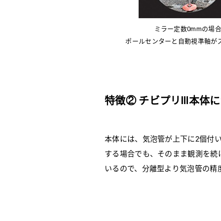
ミラー定数0mmの場
ポールセンターと自動視準軸が
特徴② チビプリⅢ本体に
本体には、気泡管が上下に2個付
する場合でも、そのまま観測を続
いるので、分離型より気泡管の精