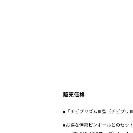
販売価格
■「チビプリズムⅢ型（チビプリⅢ
■お得な伸縮ピンポールとのセッ