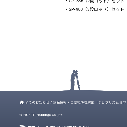
・CP-565（7段ロッド）セット \
・SP-900（3段ロッド）セット \
/
全てのお知らせ
/
製品情報
/
自動視準機対応「チビプリズムⅢ型（
© 2004 TP Holdings Co.,Ltd.