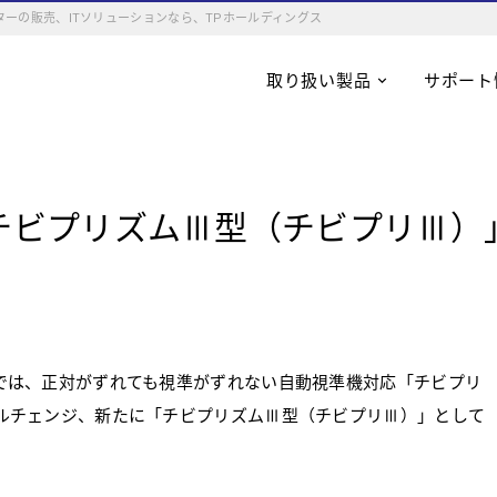
ーの販売、ITソリューションなら、TPホールディングス
取り扱い製品
サポート
ビプリズムⅢ型（チビプリⅢ）」
では、正対がずれても視準がずれない自動視準機対応「チビプリ
ルチェンジ、新たに「チビプリズムⅢ型（チビプリⅢ）」として