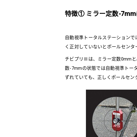
特徴① ミラー定数-7m
自動視準トータルステーションで
く正対していないとポールセンタ
チビプリⅢは、ミラー定数0mmと
数-7mmの状態では自動視準トー
ずれていても、正しくポールセン