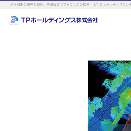
測量機器の販売と修理、測量設計ソフトウェアの販売、大判スキャナー・プリンタ