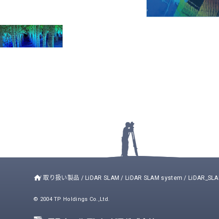
/
取り扱い製品
/
LiDAR SLAM
/
LiDAR SLAM system
/
LiDAR_SLA
© 2004 TP Holdings Co.,Ltd.