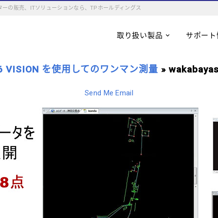
ーの販売、ITソリューションなら、TPホールディングス
取り扱い製品
サポート
e S6 VISION を使用してのワンマン測量
» wakabayas
Send Me Email